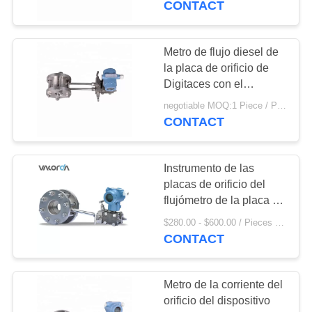
CONTACT
Metro de flujo diesel de
la placa de orificio de
Digitaces con el
transmisor de presión
negotiable MOQ:1 Piece / Pieces
CONTACT
Instrumento de las
placas de orificio del
flujómetro de la placa de
orificio de la presión
$280.00 - $600.00 / Pieces MOQ:1 pedazo/pedazo
diferenciada del metro
CONTACT
de flujo
Metro de la corriente del
orificio del dispositivo