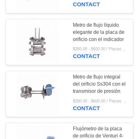
CONTACT
CONTROL
DE
Metro de flujo líquido
CALIDAD
elegante de la placa de
orificio con el indicador
$280.00 - $600.00 / Pieces MOQ:1 Piece / Pieces
ÉNTRENOS
CONTACT
EN
CONTACTO
Metro de flujo integral
CON
del orificio Ss304 con el
transmisor de presión
PIDA
$280.00 - $600.00 / Pieces MOQ:1 Piece / Pieces
CONTACT
UNA
CITA
Flujómetro de la placa
de orificio de Venturi 4-