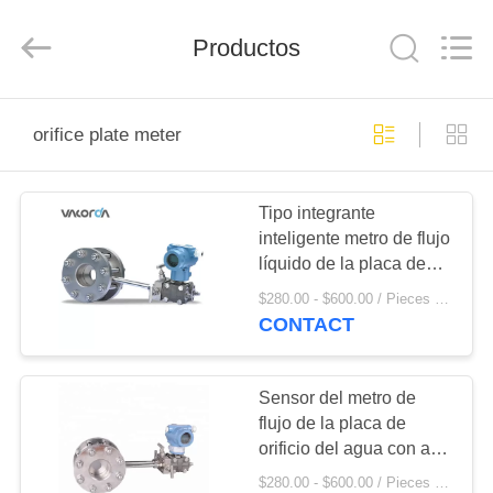
Sichuan
Vacorda
Instruments
Manufacturing
Productos
Co.,
Ltd.
All
Rights
HOGAR
Reserved.
orifice plate meter
PRODUCTOS
Tipo integrante
inteligente metro de flujo
SOBRE
líquido de la placa de
NOSOTROS
orificio del gas
$280.00 - $600.00 / Pieces MOQ:1 Piece / Pieces
CONTACT
VIAJE
DE
Sensor del metro de
flujo de la placa de
LA
orificio del agua con alta
FÁBRICA
exactitud
$280.00 - $600.00 / Pieces MOQ:1 Piece / Pieces