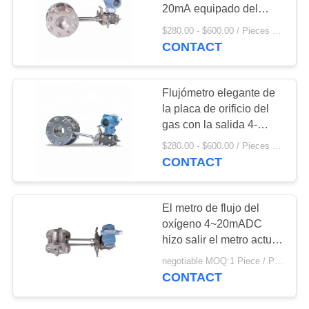
MAPA
20mA equipado del
indicador
DEL
$280.00 - $600.00 / Pieces MOQ:1 Piece / Pieces
CONTACT
SITIO
PRIVACY
Flujómetro elegante de
la placa de orificio del
POLICY
gas con la salida 4-
20mA
$280.00 - $600.00 / Pieces MOQ:1 Piece / Pieces
CONTACT
El metro de flujo del
oxígeno 4~20mADC
hizo salir el metro actual
de la placa de orificio
negotiable MOQ:1 Piece / Pieces
CONTACT