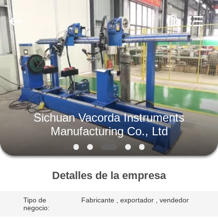
Sichuan
Vacorda
Instruments
Manufacturing
Co.,
Ltd.
All
Rights
HOGAR
Reserved.
PRODUCTOS
SOBRE
Sichuan Vacorda Instruments
NOSOTROS
Manufacturing Co., Ltd
VIAJE
DE
Detalles de la empresa
LA
Tipo de
Fabricante , exportador , vendedor
FÁBRICA
negocio: