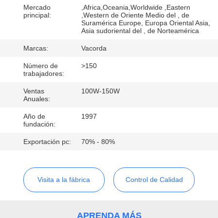
Mercado
,Africa,Oceania,Worldwide ,Eastern
principal:
,Western de Oriente Medio del , de
CONTROL
Suramérica Europe, Europa Oriental Asia,
Asia sudoriental del , de Norteamérica
DE
Marcas:
Vacorda
CALIDAD
Número de
>150
trabajadores:
ÉNTRENOS
Ventas
100W-150W
EN
Anuales:
CONTACTO
Año de
1997
fundación:
CON
Exportación pc:
70% - 80%
PIDA
UNA
Visita a la fábrica
Control de Calidad
CITA
APRENDA MÁS