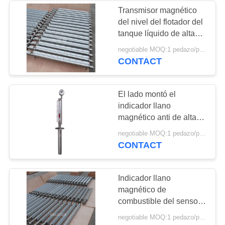
Transmisor magnético
del nivel del flotador del
tanque líquido de alta
temperatura
negotiable MOQ:1 pedazo/pedazo
CONTACT
El lado montó el
indicador llano
magnético anti de alta
presión de aceite del
negotiable MOQ:1 pedazo/pedazo
tanque PN320 de la
CONTACT
corrosión
Indicador llano
magnético de
combustible del sensor
remoto PN40
negotiable MOQ:1 pedazo/pedazo