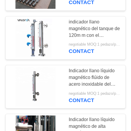
CONTACT
indicador llano
magnético del tanque de
120m m con el
interruptor magnético del
negotiable MOQ:1 pedazo/pedazo
sensor llano del flotador
CONTACT
Indicador llano líquido
magnético flúido de
acero inoxidable del
control 0.45g/Cm3
negotiable MOQ:1 pedazo/pedazo
CONTACT
Indicador llano líquido
magnético de alta