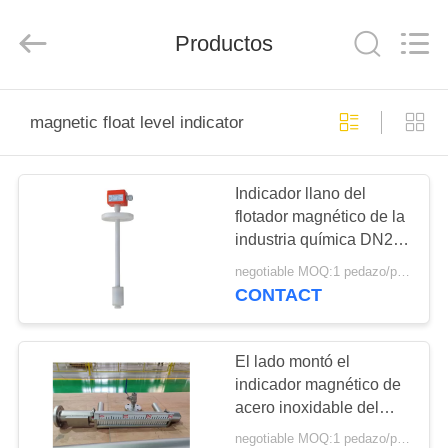
Sichuan
Vacorda
Instruments
Manufacturing
Productos
Co.,
Ltd.
All
Rights
HOGAR
Reserved.
magnetic float level indicator
PRODUCTOS
Indicador llano del
flotador magnético de la
SOBRE
industria química DN250
NOSOTROS
de la corrosión
negotiable MOQ:1 pedazo/pedazo
CONTACT
VIAJE
DE
El lado montó el
indicador magnético de
LA
acero inoxidable del
FÁBRICA
nivel del agua de la
negotiable MOQ:1 pedazo/pedazo