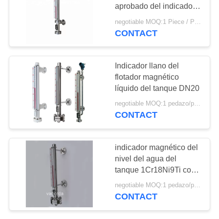
MAPA
aprobado del indicador
llano del flotador
DEL
negotiable MOQ:1 Piece / Pieces
ISO9001
CONTACT
SITIO
PRIVACY
Indicador llano del
flotador magnético
POLICY
líquido del tanque DN20
negotiable MOQ:1 pedazo/pedazo
CONTACT
indicador magnético del
nivel del agua del
tanque 1Cr18Ni9Ti con
la radio Rs485
negotiable MOQ:1 pedazo/pedazo
CONTACT