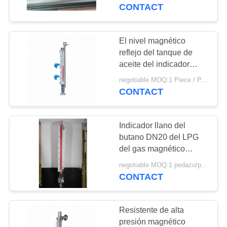
protección de Frost
CONTACT
CONTROL
DE
El nivel magnético
CALIDAD
reflejo del tanque de
aceite del indicador
llano de aceite calibra
negotiable MOQ:1 Piece / Pieces
ÉNTRENOS
buena confiabilidad
CONTACT
EN
CONTACTO
Indicador llano del
CON
butano DN20 del LPG
del gas magnético
especial de Digita
PIDA
negotiable MOQ:1 pedazo/pedazo
CONTACT
UNA
CITA
Resistente de alta
presión magnético