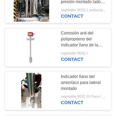
presión montado lado
PN2.5
negotiable MOQ:1 pedazo/pedazo
CONTACT
Corrosión anti del
polipropileno del
indicador llano de la
bola de flotador del
negotiable MOQ:1
tanque del agua y de
CONTACT
aceite
Indicador llano del
amoníaco para lateral
montado
negotiable MOQ:10 Piece / Pieces
CONTACT