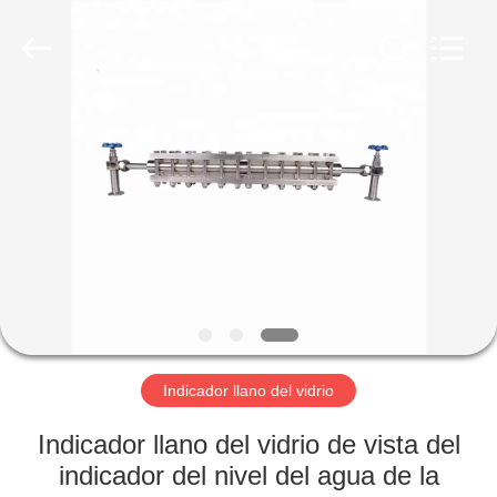
Sichuan
Vacorda
Instruments
Manufacturing
Co.,
Ltd.
All
Rights
HOGAR
Reserved.
PRODUCTOS
SOBRE
NOSOTROS
VIAJE
DE
Indicador llano del vidrio
LA
Indicador llano del vidrio de vista del
FÁBRICA
indicador del nivel del agua de la