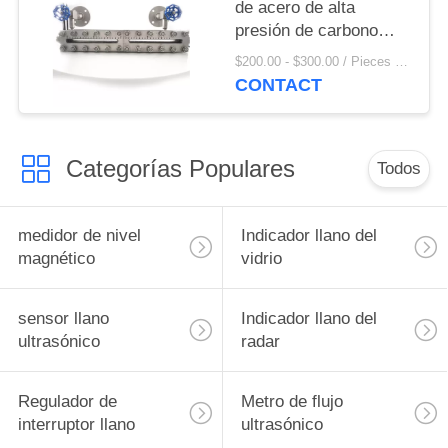
de acero de alta
presión de carbono
para la caldera del
$200.00 - $300.00 / Pieces MOQ:1 pedazo/pedazo
tanque de agua
CONTACT
Categorías Populares
Todos
medidor de nivel
Indicador llano del
magnético
vidrio
sensor llano
Indicador llano del
ultrasónico
radar
Regulador de
Metro de flujo
interruptor llano
ultrasónico