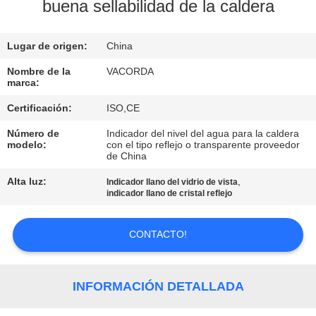
buena sellabilidad de la caldera
CONTROL
Lugar de origen:
China
DE
CALIDAD
Nombre de la
VACORDA
marca:
Certificación:
ISO,CE
ÉNTRENOS
Número de
Indicador del nivel del agua para la caldera
EN
modelo:
con el tipo reflejo o transparente proveedor
de China
CONTACTO
Alta luz:
,
Indicador llano del vidrio de vista
CON
indicador llano de cristal reflejo
PIDA
CONTACTO!
UNA
CITA
INFORMACIÓN DETALLADA