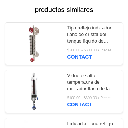
MAPA
productos similares
DEL
SITIO
Tipo reflejo indicador
llano de cristal del
PRIVACY
tanque líquido de
1450m m
POLICY
$200.00 - $300.00 / Pieces MOQ:1 pedazo/pedazo
CONTACT
Vidrio de alta
temperatura del
indicador llano de la
caldera de 1750m m
$100.00 - $300.00 / Pieces MOQ:1 pedazo/pedazo
para el nivel del tanque
CONTACT
Indicador llano reflejo